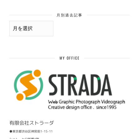
月別過去記事
月
別
過
去
記
事
MY OFFICE
有限会社ストラーダ
●東京都渋谷区神宮前1-15-11
シャトーヒロ新館4階