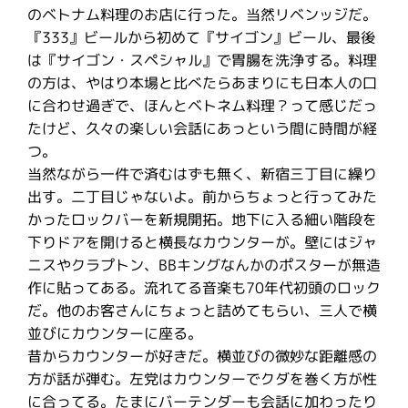
のベトナム料理のお店に行った。当然リベンッジだ。
『333』ビールから初めて『サイゴン』ビール、最後
は『サイゴン・スペシャル』で胃腸を洗浄する。料理
の方は、やはり本場と比べたらあまりにも日本人の口
に合わせ過ぎで、ほんとベトネム料理？って感じだっ
たけど、久々の楽しい会話にあっという間に時間が経
つ。
当然ながら一件で済むはずも無く、新宿三丁目に繰り
出す。二丁目じゃないよ。前からちょっと行ってみた
かったロックバーを新規開拓。地下に入る細い階段を
下りドアを開けると横長なカウンターが。壁にはジャ
ニスやクラプトン、BBキングなんかのポスターが無造
作に貼ってある。流れてる音楽も70年代初頭のロック
だ。他のお客さんにちょっと詰めてもらい、三人で横
並びにカウンターに座る。
昔からカウンターが好きだ。横並びの微妙な距離感の
方が話が弾む。左党はカウンターでクダを巻く方が性
に合ってる。たまにバーテンダーも会話に加わったり