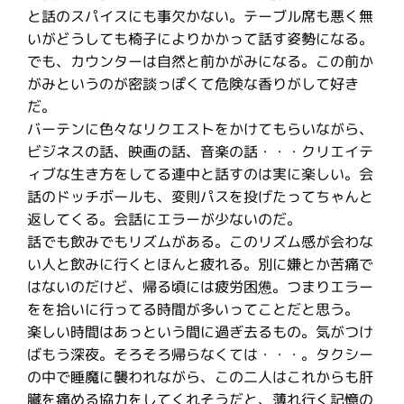
と話のスパイスにも事欠かない。テーブル席も悪く無
いがどうしても椅子によりかかって話す姿勢になる。
でも、カウンターは自然と前かがみになる。この前か
がみというのが密談っぽくて危険な香りがして好き
だ。
バーテンに色々なリクエストをかけてもらいながら、
ビジネスの話、映画の話、音楽の話・・・クリエイテ
ィブな生き方をしてる連中と話すのは実に楽しい。会
話のドッチボールも、変則パスを投げたってちゃんと
返してくる。会話にエラーが少ないのだ。
話でも飲みでもリズムがある。このリズム感が会わな
い人と飲みに行くとほんと疲れる。別に嫌とか苦痛で
はないのだけど、帰る頃には疲労困憊。つまりエラー
をを拾いに行ってる時間が多いってことだと思う。
楽しい時間はあっという間に過ぎ去るもの。気がつけ
ばもう深夜。そろそろ帰らなくては・・・。タクシー
の中で睡魔に襲われながら、この二人はこれからも肝
臓を痛める協力をしてくれそうだと、薄れ行く記憶の