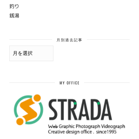
釣り
銭湯
月別過去記事
月
別
過
去
記
事
MY OFFICE