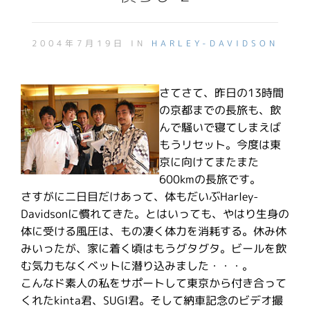
2004年7月19日 IN
HARLEY-DAVIDSON
さてさて、昨日の13時間
の京都までの長旅も、飲
んで騒いで寝てしまえば
もうリセット。今度は東
京に向けてまたまた
600kmの長旅です。
さすがに二日目だけあって、体もだいぶHarley-
Davidsonに慣れてきた。とはいっても、やはり生身の
体に受ける風圧は、もの凄く体力を消耗する。休み休
みいったが、家に着く頃はもうグタグタ。ビールを飲
む気力もなくベットに潜り込みました・・・。
こんなド素人の私をサポートして東京から付き合って
くれたkinta君、SUGI君。そして納車記念のビデオ撮