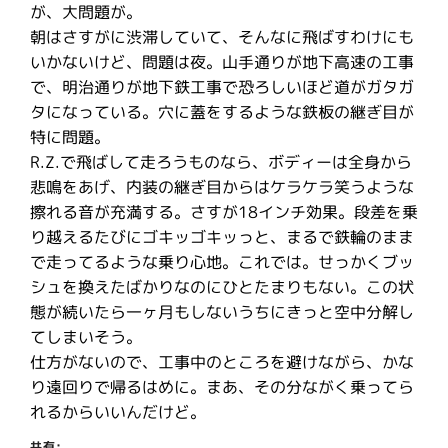
が、大問題が。
朝はさすがに渋滞していて、そんなに飛ばすわけにも
いかないけど、問題は夜。山手通りが地下高速の工事
で、明治通りが地下鉄工事で恐ろしいほど道がガタガ
タになっている。穴に蓋をするような鉄板の継ぎ目が
特に問題。
R.Z.で飛ばして走ろうものなら、ボディーは全身から
悲鳴をあげ、内装の継ぎ目からはケラケラ笑うような
擦れる音が充満する。さすが18インチ効果。段差を乗
り越えるたびにゴキッゴキッっと、まるで鉄輪のまま
で走ってるような乗り心地。これでは。せっかくブッ
シュを換えたばかりなのにひとたまりもない。この状
態が続いたら一ヶ月もしないうちにきっと空中分解し
てしまいそう。
仕方がないので、工事中のところを避けながら、かな
り遠回りで帰るはめに。まあ、その分ながく乗ってら
れるからいいんだけど。
共有: