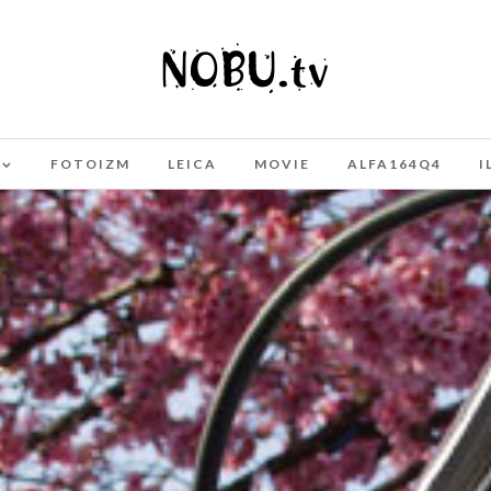
FOTOIZM
LEICA
MOVIE
ALFA164Q4
I