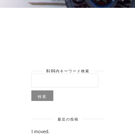
BLOG内キーワード検索
検
索:
最近の投稿
I moved.