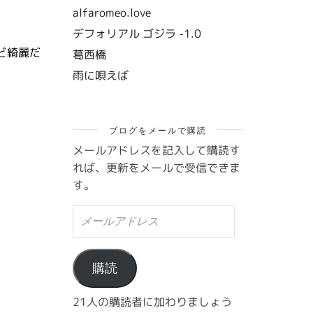
alfaromeo.love
デフォリアル ゴジラ -1.0
ど綺麗だ
葛西橋
雨に唄えば
ブログをメールで購読
メールアドレスを記入して購読す
れば、更新をメールで受信できま
す。
メ
ー
ル
ア
ド
購読
レ
ス
21人の購読者に加わりましょう