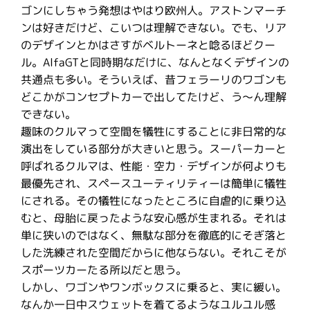
ゴンにしちゃう発想はやはり欧州人。アストンマーチ
ンは好きだけど、こいつは理解できない。でも、リア
のデザインとかはさすがベルトーネと唸るほどクー
ル。AlfaGTと同時期なだけに、なんとなくデザインの
共通点も多い。そういえば、昔フェラーリのワゴンも
どこかがコンセプトカーで出してたけど、う〜ん理解
できない。
趣味のクルマって空間を犠牲にすることに非日常的な
演出をしている部分が大きいと思う。スーパーカーと
呼ばれるクルマは、性能・空力・デザインが何よりも
最優先され、スペースユーティリティーは簡単に犠牲
にされる。その犠牲になったところに自虐的に乗り込
むと、母胎に戻ったような安心感が生まれる。それは
単に狭いのではなく、無駄な部分を徹底的にそぎ落と
した洗練された空間だからに他ならない。それこそが
スポーツカーたる所以だと思う。
しかし、ワゴンやワンボックスに乗ると、実に緩い。
なんか一日中スウェットを着てるようなユルユル感