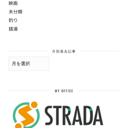
映画
未分類
釣り
銭湯
月別過去記事
月
別
過
去
記
事
MY OFFICE