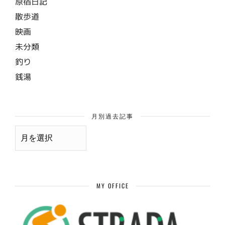
原宿日記
散歩道
映画
未分類
釣り
銭湯
月別過去記事
月
別
過
去
記
事
MY OFFICE