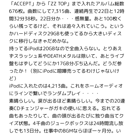
「ACCEPT」から「ZZ TOP」まで入れたアルバム総数
676枚。曲数にして7,315曲、連続再生で22日と12時
間32分38秒。22日分か・・・感無量。あと100枚く
らい残ってるけど、それは追々入れていこう。という
かハードディスク29GBも使ってるから大きいディス
クに移行しなきゃだめかな。
持ってるiPodは20GBなので全曲入らない。とりあえ
ずスラッシュ系やDEATHメタルは除いて、あとライブ
盤もはずしてどうにか17GB分ぶち込んだ。どうだ参
ったか！（別にiPodに喧嘩売ってるわけじゃないけ
ど）
iPodに入れたのは4,213曲。これをホームオーディオ
にラインで繋いでランダムプレイ・・・・
素晴らしい。涙が出るほど素晴らしい。今までの20連
奏CDチェンジャーがガキの使いに思える。忘れてる
曲もあったりして、曲の頭が出るたびに独り曲当てク
イズ状態。4千曲のジュークボックスは24時間流し放
しでも13日分。仕事中のBGMならほぼ一ヶ月分。い