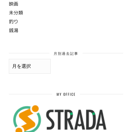
映画
未分類
釣り
銭湯
月別過去記事
月
別
過
去
記
事
MY OFFICE