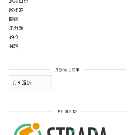
原宿日記
散歩道
映画
未分類
釣り
銭湯
月別過去記事
月
別
過
去
記
事
MY OFFICE