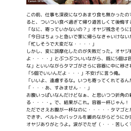
この前、仕事も深夜になりあまり食も無かったの
ると、ついつい食べ過ぎて帰り道苦しくて後悔す
「なに、寄っていかないの？」オヤジ残念そうに
「今日はちょっと急いで家に帰らなきゃいけない
「忙しそうで大変だな・・・・」
しかし、変に誤摩化したのが失敗だった。オヤジ
よ・・・・」とぶつぶついいながら、既に5個は
な」といいながらタマゴがさらに容器に中に移さ
「5個でいいんだよ・・・」不安げに言う俺。
「いいよ、遠慮するな。いつも寄ってくれてるん
「・・・あ、すみません・・」
お腹いっぱいなんだけどなぁ、と思いつつ折角の
る・・・・。で、結果がこれ。容器一杯じゃん！
ただでさえお腹が一杯なのに・・・・・タマゴと
できず、ベルトのバックルを緩めながらどうにか
オヤジありがとうよ。涙がでたぜ（・・・苦しく