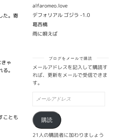
alfaromeo.love
デフォリアル ゴジラ -1.0
した。寄
葛西橋
雨に唄えば
ブログをメールで購読
なきゃ
メールアドレスを記入して購読す
れる。
れば、更新をメールで受信できま
す。
メ
ー
ル
ア
すことも
ド
購読
レ
ス
21人の購読者に加わりましょう