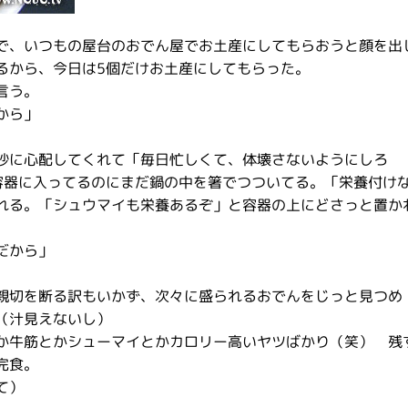
で、いつもの屋台のおでん屋でお土産にしてもらおうと顔を出
るから、今日は5個だけお土産にしてもらった。
言う。
から」
妙に心配してくれて「毎日忙しくて、体壊さないようにしろ
容器に入ってるのにまだ鍋の中を箸でつついてる。「栄養付け
れる。「シュウマイも栄養あるぞ」と容器の上にどさっと置か
だから」
親切を断る訳もいかず、次々に盛られるおでんをじっと見つめ
（汁見えないし）
か牛筋とかシューマイとかカロリー高いヤツばかり（笑） 残
完食。
て）