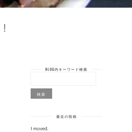
！
BLOG内キーワード検索
検
索:
最近の投稿
I moved.