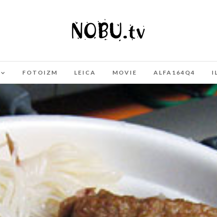
FOTOIZM
LEICA
MOVIE
ALFA164Q4
I