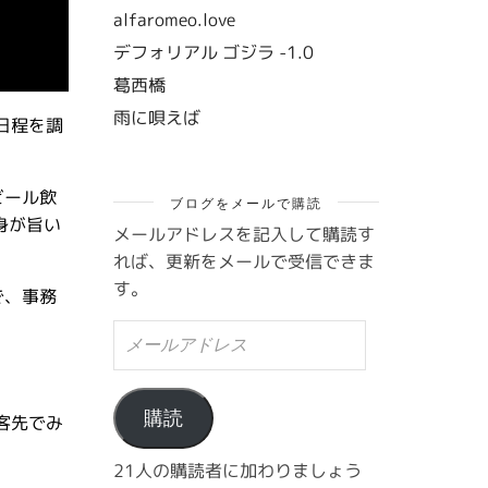
alfaromeo.love
デフォリアル ゴジラ -1.0
葛西橋
雨に唄えば
日程を調
ビール飲
ブログをメールで購読
身が旨い
メールアドレスを記入して購読す
れば、更新をメールで受信できま
す。
で、事務
メ
ー
ル
ア
ド
購読
客先でみ
レ
ス
21人の購読者に加わりましょう