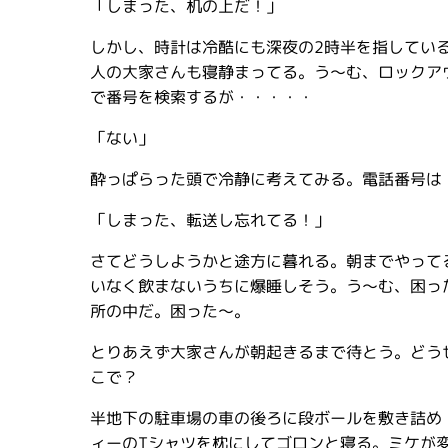
「しまった、机の上だ！」
しかし、時計は冷酷にも深夜の2時半を指してい
人の大家さんも寝静まってる。う〜む、ロックア
で番号を検索するが・・・・・
「ない」
酔っぱらった頭で冷静に考えてみる。電話番号は
「しまった、転送し忘れてる！」
さてどうしようかと途方に暮れる。朝までやって
いなく飲まないうちに爆睡しそう。う〜む、困っ
所の中だ。困った〜。
とりあえず大家さんが朝起きるまで待とう。どう
こで？
半地下の駐車場の車の後ろに段ボールを敷き詰め
ィーのTシャツを枕にしてゴロンと寝る。ミケが