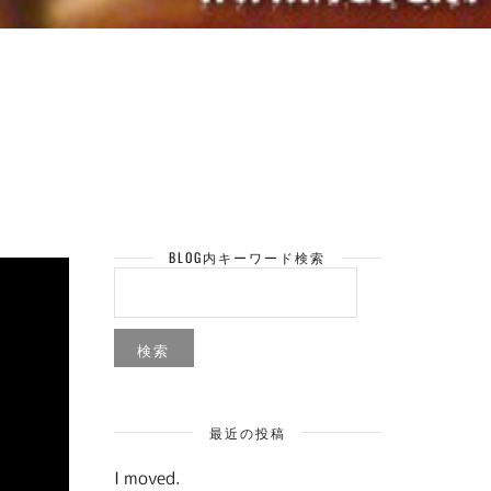
BLOG内キーワード検索
検
索:
最近の投稿
I moved.