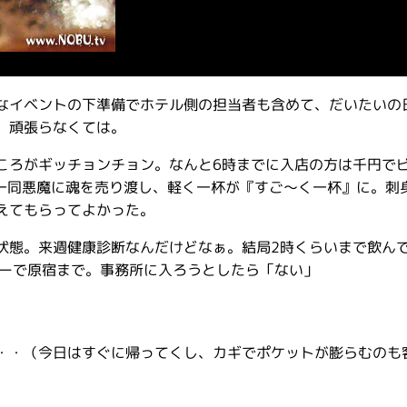
なイベントの下準備でホテル側の担当者も含めて、だいたいの
。頑張らなくては。
ころがギッチョンチョン。なんと6時までに入店の方は千円で
間一同悪魔に魂を売り渡し、軽く一杯が『すご〜く一杯』に。刺
えてもらってよかった。
状態。来週健康診断なんだけどなぁ。結局2時くらいまで飲ん
シーで原宿まで。事務所に入ろうとしたら「ない」
・・（今日はすぐに帰ってくし、カギでポケットが膨らむのも