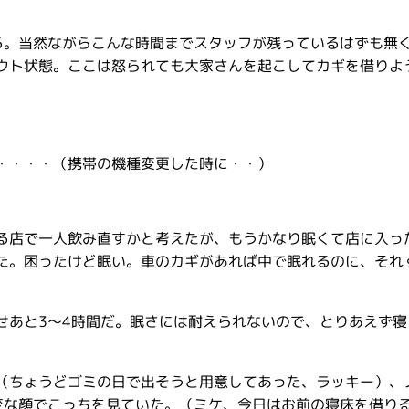
る。当然ながらこんな時間までスタッフが残っているはずも無
ウト状態。ここは怒られても大家さんを起こしてカギを借りよ
・・・・（携帯の機種変更した時に・・）
る店で一人飲み直すかと考えたが、もうかなり眠くて店に入っ
た。困ったけど眠い。車のカギがあれば中で眠れるのに、それ
せあと3〜4時間だ。眠さには耐えられないので、とりあえず寝
（ちょうどゴミの日で出そうと用意してあった、ラッキー）、
変な顔でこっちを見ていた。（ミケ、今日はお前の寝床を借