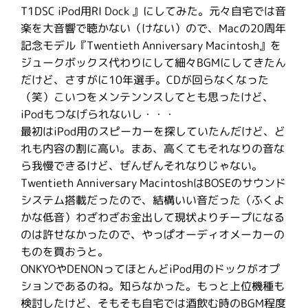
T1DSC iPod用RI Dock 』にしてみた。元々自宅では音
楽を大音響で聴かない（けない）ので、Macの20周年
記念モデル『Twentieth Anniversary Macintosh』を
ジュークボックス代わりにして細々BGMにしてきたん
だけど、さすがに10年選手。CDが回らなくなった
（笑）こいつをメンテンンスしてとも思ったけど、
iPodもつなげられないし・・・
最初はiPod用のスピーカーを探していたんだけど、ど
れも内容の割に高い。まあ、高くてもそれなりの音な
ら我慢できるけど、ぜんぜんそれなりじゃない。
Twentieth Anniversary MacintoshはBOSEのサウンド
システム搭載だったので、結構いい音だった（ふくよ
かな低音）わざわざお金出して現状よりチープになる
のは許せなかったので、やっぱオーディオメーカーの
ものを買おうと。
ONKYOやDENONってほとんどiPod用のドックがオプ
ションであるのね。知らなかった。もっと上位機種も
検討したけど、そもそも自宅では酒飲む時のBGM程度