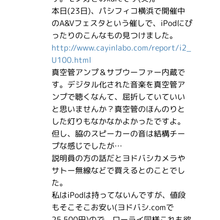
本日(23日)、パシフィコ横浜で開催中
のA&Vフェスタという催しで、iPodにぴ
ったりのこんなもの見つけました。
http://www.cayinlabo.com/report/i2_
U100.html
真空管アンプ＆サブウーファー内蔵で
す。デジタル化された音楽を真空管ア
ンプで聴くなんて、屈折していていい
と思いませんか？真空管のほんのりと
した灯りもなかなかよかったですよ。
但し、脇のスピーカーの音は結構チー
プな感じでしたが…
説明員の方の話だとヨドバシカメラや
サトー無線などで買えるとのことでし
た。
私はiPodは持ってないんですが、値段
もそこそこお安い(ヨドバシ.comで
25,500円)ので、ローライ同様これも欲