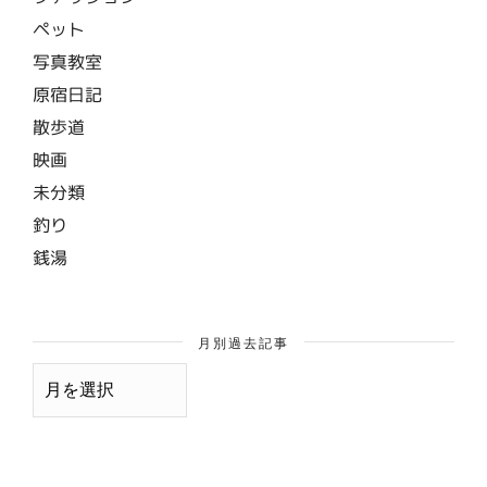
ペット
写真教室
原宿日記
散歩道
映画
未分類
釣り
銭湯
月別過去記事
月
別
過
去
記
事