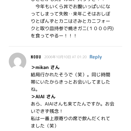
今年もいくら丼でお腹いっぱいにな
ってしまって失敗‥来年こそはおしぼ
りとぽんずとカニはさみとカニフォー
クと取り皿持参で焼きガニ(１０００円)
を食ってやるー！！！
Reply
NOBU
2006年10月10日 AT 01:20
＞mikan さん
結局行かれたそうで（笑）。同じ時間
帯にいたからきっとお会いしてました
ね。
＞AIAI さん
あら、AIAIさんも来てたんですか。お会
いできず残念！
私は一番上原寄りの席で飲んだくれて
ました（笑）