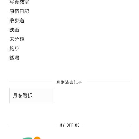
写真教室
原宿日記
散歩道
映画
未分類
釣り
銭湯
月別過去記事
月
別
過
去
記
事
MY OFFICE