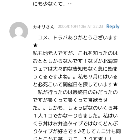
にも少なくて、…
Reply
カオリさん
2006年10月10日 AT 22:23
コメ、トラバありがとうございます
★
私も地元人ですが、これを知ったのは
おととしからなんです！なぜか北海道
フェアは大々的な告知もなく急に始ま
ってるですよね。。私も９月にはいる
と必死こいて開催日を探しています★
私が行ったのは最終日のみだったの
ですが暑くって暑くって食欲うせ
た。。しかも、しょっぱなのいくら丼
１人１コでかなーりきました。私はい
くら丼はお弁当タイプではなくどんぶ
りタイプが好きです♪そしてカニ汁も同
じとこかも笑。カニ、入りすぎ！！