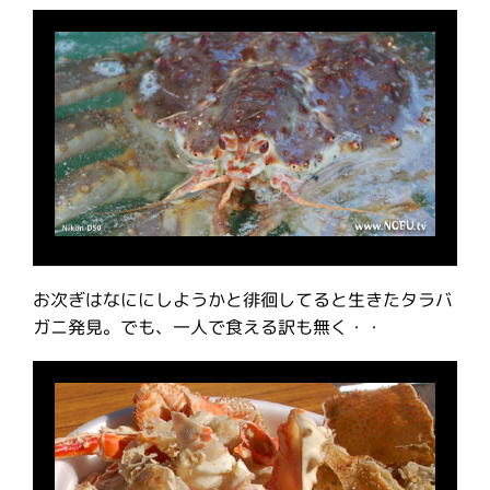
お次ぎはなににしようかと徘徊してると生きたタラバ
ガニ発見。でも、一人で食える訳も無く・・