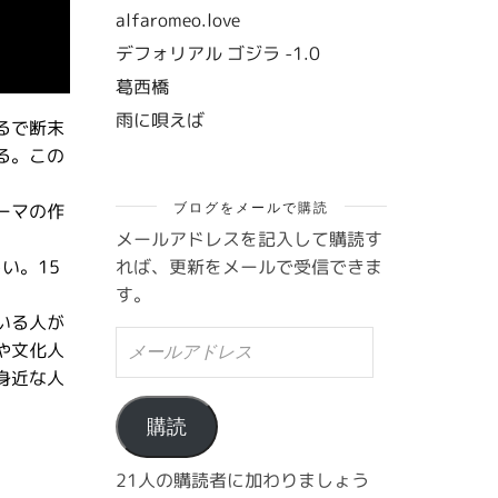
alfaromeo.love
デフォリアル ゴジラ -1.0
葛西橋
雨に唄えば
るで断末
る。この
ブログをメールで購読
ーマの作
メールアドレスを記入して購読す
れば、更新をメールで受信できま
い。15
す。
。
いる人が
メ
や文化人
ー
身近な人
ル
ア
ド
購読
レ
ス
21人の購読者に加わりましょう