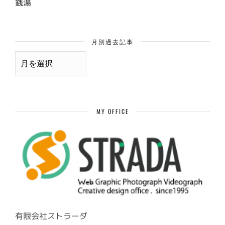
銭湯
月別過去記事
月
別
過
去
記
事
MY OFFICE
有限会社ストラーダ