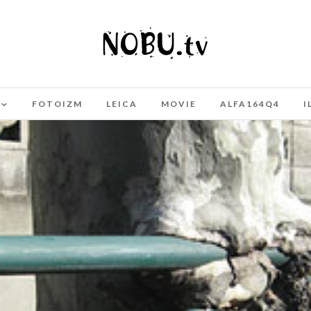
FOTOIZM
LEICA
MOVIE
ALFA164Q4
I