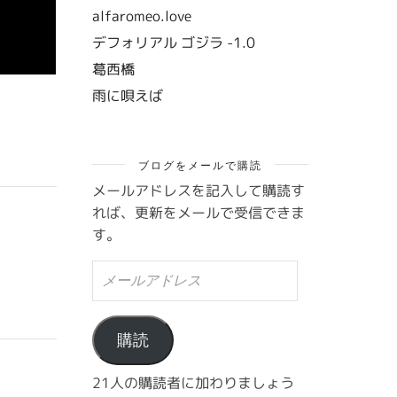
alfaromeo.love
デフォリアル ゴジラ -1.0
葛西橋
雨に唄えば
ブログをメールで購読
メールアドレスを記入して購読す
れば、更新をメールで受信できま
す。
メ
ー
ル
ア
ド
購読
レ
ス
21人の購読者に加わりましょう