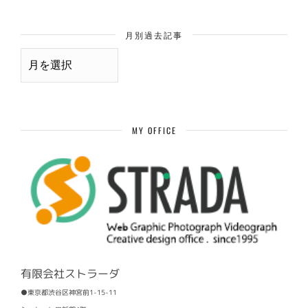
月別過去記事
月
別
過
去
記
事
MY OFFICE
有限会社ストラーダ
●東京都渋谷区神宮前1-15-11