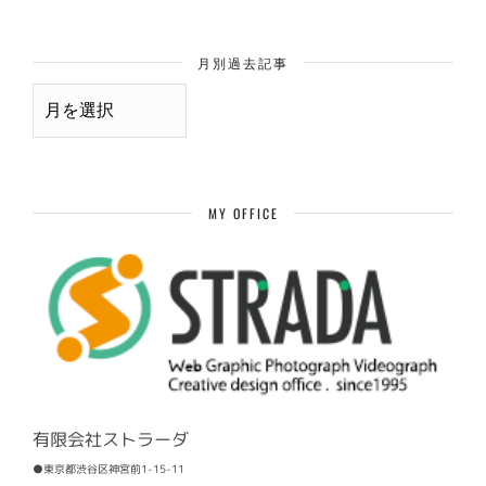
月別過去記事
月
別
過
去
記
事
MY OFFICE
有限会社ストラーダ
●東京都渋谷区神宮前1-15-11