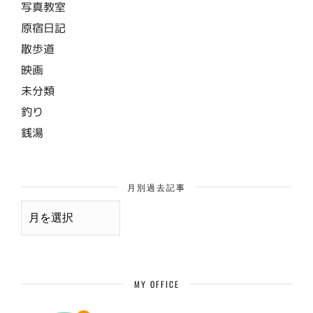
写真教室
原宿日記
散歩道
映画
未分類
釣り
銭湯
月別過去記事
月
別
過
去
記
事
MY OFFICE