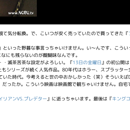
観て気分転換。で、こいつが安く売っていたので買ってきた『
」といった野暮な事言っちゃいけません。い〜んです、こうい
になにも残らないのが醍醐味なんです。
・・滅茶苦茶な設定がよろしい。『
13日の金曜日
』の初公開は1
以上もシリーズが続く人気作品。80年代はホラー、スプラッター
いた時代。今考えると世の中おかしかった（笑）そういえばDO
3』だったか。こういう映画は映画館で観ちゃいけません。自宅
イリアンVS.プレデター
』に逝っちゃいます。最後は『
キング