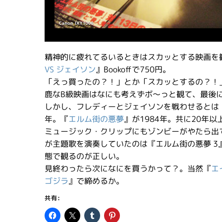
精神的に疲れてるいるときはスカッとする映画を
VS ジェイソン
』Bookoffで750円。
「えっ買ったの？！」とか「スカッとするの？！
鹿なB級映画はなにも考えずボ〜っと観て、最後
しかし、フレディーとジェイソンを戦わせるとは
年。『
エルム街の悪夢
』が1984年。共に20年
ミュージック・クリップにもゾンビーがやたら出て
が主題歌を演奏していたのは『エルム街の悪夢 
態で観るのが正しい。
見終わったら次になにを買うかって？。当然『
エ
ゴジラ
』で締めるか。
共有: