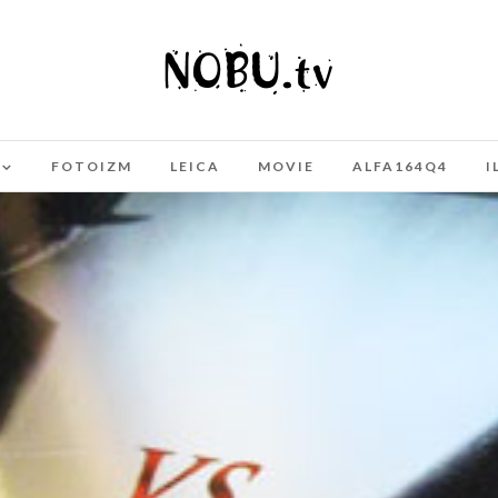
FOTOIZM
LEICA
MOVIE
ALFA164Q4
I