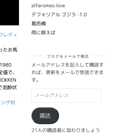
alfaromeo.love
デフォリアル ゴジラ -1.0
葛西橋
雨に唄えば
フレディ
ったお馬
ブログをメールで購読
メールアドレスを記入して購読す
980
れば、更新をメールで受信できま
全盛で、
す。
KKEN
で泥酔状
メ
ー
コング対
ル
ア
ド
購読
レ
ス
21人の購読者に加わりましょう