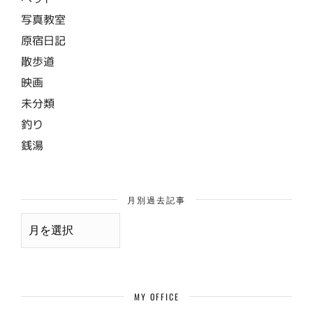
写真教室
原宿日記
散歩道
映画
未分類
釣り
銭湯
月別過去記事
月
別
過
去
記
事
MY OFFICE