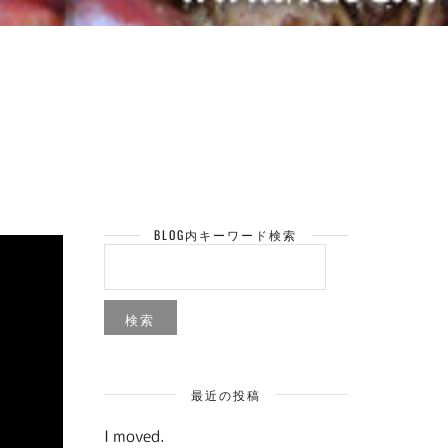
BLOG内キーワード検索
検
索:
最近の投稿
I moved.