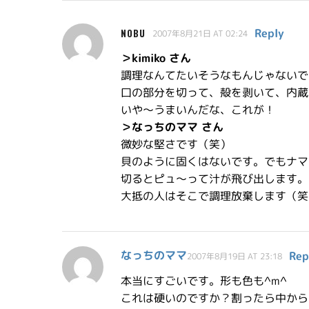
Reply
NOBU
2007年8月21日 AT 02:24
＞kimiko さん
調理なんてたいそうなもんじゃないで
口の部分を切って、殻を剥いて、内蔵
いや〜うまいんだな、これが！
＞なっちのママ さん
微妙な堅さです（笑）
貝のように固くはないです。でもナマ
切るとピュ〜って汁が飛び出します。
大抵の人はそこで調理放棄します（笑
なっちのママ
Rep
2007年8月19日 AT 23:18
本当にすごいです。形も色も^m^
これは硬いのですか？割ったら中から