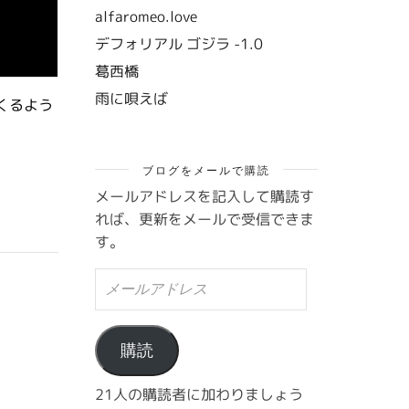
alfaromeo.love
デフォリアル ゴジラ -1.0
葛西橋
雨に唄えば
くるよう
ブログをメールで購読
メールアドレスを記入して購読す
れば、更新をメールで受信できま
す。
メ
ー
ル
ア
ド
購読
レ
ス
21人の購読者に加わりましょう