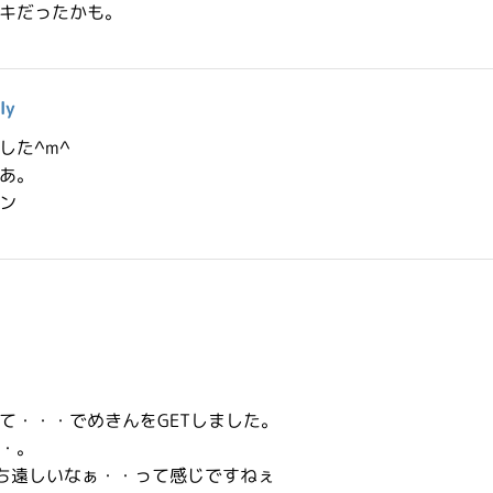
キだったかも。
ly
した^m^
あ。
ン
て・・・でめきんをGETしました。
・。
待ち遠しいなぁ・・って感じですねぇ