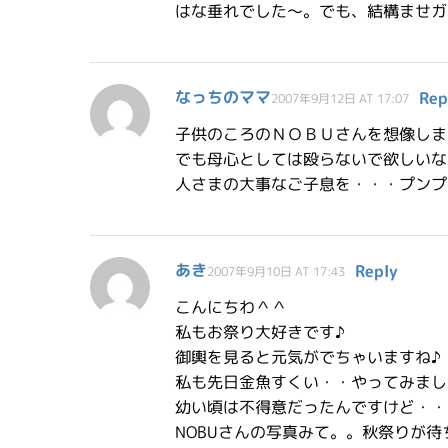
はな垂れでした〜。でも、結構ませガ
なっちのママ
Rep
2007年9月12日 AT 17:07
子供のころのＮＯＢＵさんを想像しま
でも母心としては殴らないで欲しいな
人さまの大事なご子息を・・・プンプ
あき
Reply
2007年9月10日 AT 17:43
こんにちわ＾＾
私もお祭り大好きです♪
御輿を見ると元気がでちゃいますね♪
私も先日金魚すくい・・やってみまし
幼い頃は不得意だったんですけど・・
NOBUさんの写真みて。。秋祭りが