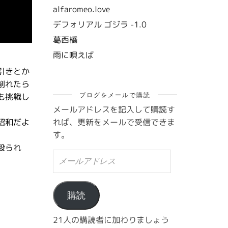
alfaromeo.love
デフォリアル ゴジラ -1.0
葛西橋
雨に唄えば
引きとか
削れたら
ブログをメールで購読
も挑戦し
メールアドレスを記入して購読す
れば、更新をメールで受信できま
昭和だよ
す。
殴られ
メ
ー
ル
ア
ド
購読
レ
ス
21人の購読者に加わりましょう