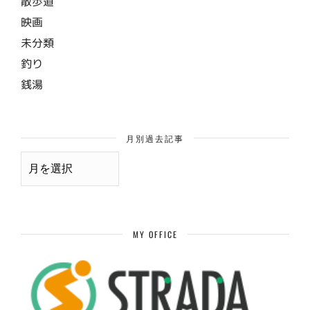
散歩道
映画
未分類
釣り
銭湯
月別過去記事
月
別
過
去
記
事
MY OFFICE