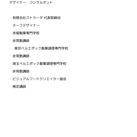
デザイナー・コンサルタント
・有限会社ストラーダ 代表取締役
チーフデザイナー
・赤堀製菓専門学校
非常勤講師
・ 東京ベルエポック製菓調理専門学校
非常勤講師
・埼玉ベルエポック製菓調理専門学校
非常勤講師
・ビジュアルフードクリエイター協会
検定講師
©1999-2026 Diary of a MADMAN / NOBU.tv / Nobuhisa Yuki
/STRADA.com