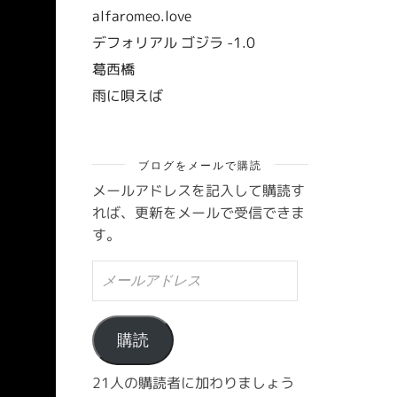
alfaromeo.love
デフォリアル ゴジラ -1.0
葛西橋
雨に唄えば
ブログをメールで購読
メールアドレスを記入して購読す
れば、更新をメールで受信できま
す。
メ
ー
ル
ア
ド
購読
レ
ス
21人の購読者に加わりましょう