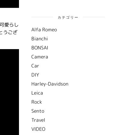
カテゴリー
。可愛らし
Alfa Romeo
とうござ
Bianchi
BONSAI
Camera
Car
DIY
Harley-Davidson
Leica
Rock
Sento
Travel
VIDEO