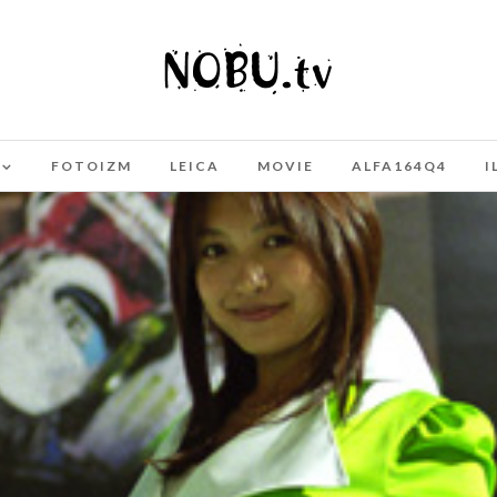
FOTOIZM
LEICA
MOVIE
ALFA164Q4
I