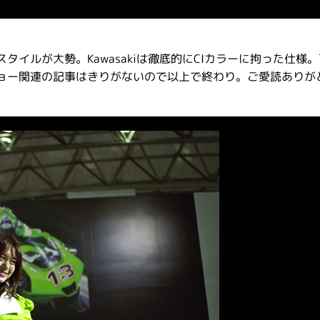
イルが大勢。Kawasakiは徹底的にCIカラーに拘った仕様
ョー関連の記事はきりがないので以上で終わり。ご愛読ありが