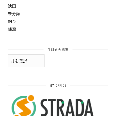
映画
未分類
釣り
銭湯
月別過去記事
月
別
過
去
記
事
MY OFFICE