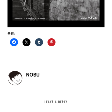
共有:
NOBU
LEAVE A REPLY