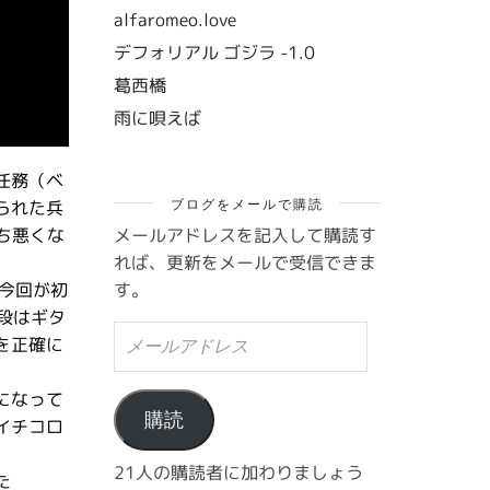
alfaromeo.love
デフォリアル ゴジラ -1.0
葛西橋
雨に唄えば
任務（ベ
ブログをメールで購読
られた兵
メールアドレスを記入して購読す
ち悪くな
れば、更新をメールで受信できま
す。
今回が初
段はギタ
メ
を正確に
ー
ル
ア
になって
ド
購読
イチコロ
レ
ス
21人の購読者に加わりましょう
た