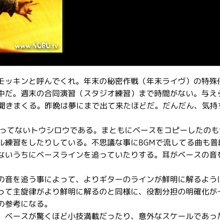
モッキンと呼んでくれ。年末の秘密作戦（年末ライヴ）の特殊
中だ。週末の合同演習（スタジオ練習）まで時間がない。与え
で聞きまくる。昨晩は夢にまで出て来たほどだ。だんだん、気持
経ってないトウシロウである。まともにベースをコピーしたのも
ル練習をしたりしている。不思議な事にBGMで流してる曲も普
ないうちにベースラインを追っていたりする。耳がベースの音
の音を追う事によって、よりギターのラインが鮮明に解るよう
って主旋律がより鮮明に解るのと同様に、役割分担の明確化が
の参考になる。
、ベースが驚くほど小技満載だったり、意外なスケールであっ