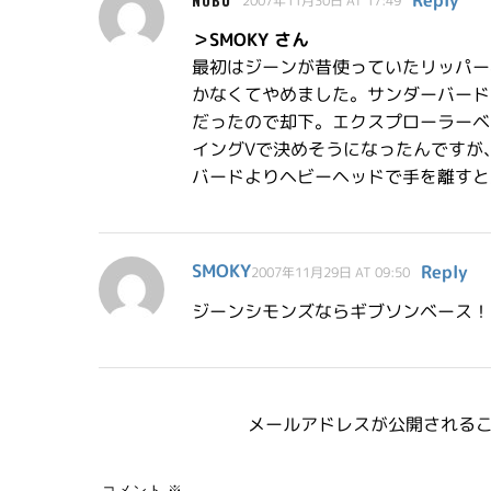
Reply
NOBU
2007年11月30日 AT 17:49
＞SMOKY さん
最初はジーンが昔使っていたリッパー
かなくてやめました。サンダーバード
だったので却下。エクスプローラーベ
イングVで決めそうになったんですが
バードよりヘビーヘッドで手を離すと
SMOKY
Reply
2007年11月29日 AT 09:50
ジーンシモンズならギブソンベース！
メールアドレスが公開される
コメント
※