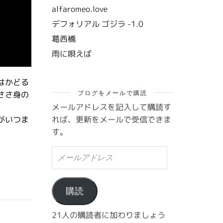
alfaromeo.love
デフォリアル ゴジラ -1.0
葛西橋
雨に唄えば
はかどる
ブログをメールで購読
ささ身の
メールアドレスを記入して購読す
れば、更新をメールで受信できま
がいつま
す。
メ
ー
ル
ア
ド
購読
レ
ス
21人の購読者に加わりましょう