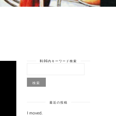
BLOG内キーワード検索
検
索:
最近の投稿
I moved.