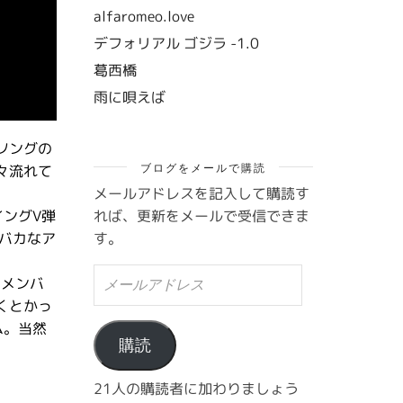
alfaromeo.love
デフォリアル ゴジラ -1.0
葛西橋
雨に唄えば
ソングの
ブログをメールで購読
々流れて
メールアドレスを記入して購読す
れば、更新をメールで受信できま
イングV弾
す。
バカなア
メ
どのメンバ
ー
くとかっ
ル
ア
ム。当然
ド
購読
レ
ス
21人の購読者に加わりましょう