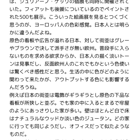
は、ジュリアーノ・ゲッリの個展も同時に開催されて
いた。フィアットも後援についているのでペイントさ
れた500も展示。こういった絵画展を見るとつくづく
思うのが、ヨーロッパ人の色彩感覚。日本人とは明ら
かに違うんだよね。
原色の看板や広告が溢れる日本、対して街並はグレー
やブラウンで決して派手さが無い欧州。普段手に入ら
ないものを求める欲求からか、日本人の描く淡いトー
ンは見事だし、反面欧州人のこれでもかという色使い
は驚くべき感性だと思う。生活の中に色がどのように
関わって来たかが、アウトプットする色にも影響する
んだろうね。
例えば日本の街並は電飾がギラギラとし原色の下品な
看板が所狭しと並ぶ。でも家の中に入るとまるで牢屋
のようにあっさりした家が多い。壁はほとんど白で床
はナチュラルなウッドか淡い色のジュータン。どの家
に行っても同じようだし、オフィスだって似たような
ものだ。