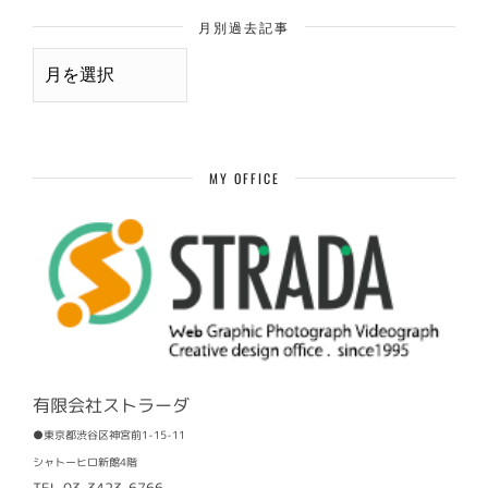
月別過去記事
月
別
過
去
記
事
MY OFFICE
有限会社ストラーダ
●東京都渋谷区神宮前1-15-11
シャトーヒロ新館4階