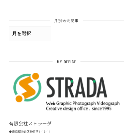
月別過去記事
月
別
過
去
記
事
MY OFFICE
有限会社ストラーダ
●東京都渋谷区神宮前1-15-11