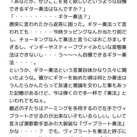
「あなたが、ぜひここを見て欲しいというような自慢
できるギター奏法はなんですか？」
「・・・・・・・・・ギター奏法？」
唐突に言われたから返答に困った。ギター奏法って言
われても・・・・・今時タッピングなんか当たり前だ
し、チョーキングなんて奏法と言うにはおこがましす
ぎるし、インギーやスティーブヴァイみたいな変態奏
法はできないし・・・う〜〜〜ん自慢できるギター奏
法・・・・。
というか、ギター奏法という言葉自体かなり久々に聞
いたような。確かにギターを始めた頃は何とか奏法は
うんたらかんたらって友達と激論を交わした事もあっ
た記憶があるけど、今は弾くので手一杯で『奏法』と
いわれてもねぇ。
最近の子たちはアーミングを多用するので左手でヴィ
ブラートさせるのが出来ない子もいるらしい。しいて
言えば演歌歌手並みの大袈裟な『ヴィブラート奏法』
かな・・・・？ でも、ヴィブラートを奏法と呼ぶに