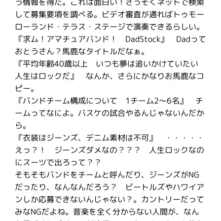
う情報を得た。これは面白い！さっそくネットで検索
して募集要項を調べる。ビデオ審査が通ればトゥモー
ローランド・テラス・ステージで演奏できるらしい。
『求ム！アマチュアバンド！ DadStock』 Dadって
おとうさん？馬鹿なタイトルだなぁ。
『平均年齢40歳以上 いつも夢は追いかけていたい
人生はロックだ』 なんか、さらにかなりお馬鹿なコ
ピー。
『バンドチーム構成について 1チーム2〜6名』 チ
ームってなによ。バスケの試合やるんじゃないんだか
ら。
『衣装はジーンズ、デニム素材は不可』 ・・・・・
えっ？！ ジーンズダメなの？？？ 人生ロックなの
にスーツで出ろって？？
そもそもバンドをチームと呼んだり、ジーンズがNG
だったり、なんなんだろう？ ビートルズやハワイア
ンしか応募できないんじゃない？。カントリーだって
みなNGだよね。音楽を全く分からない人間が、なん