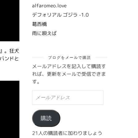
alfaromeo.love
デフォリアル ゴジラ -1.0
葛西橋
雨に唄えば
』。狂犬
ブログをメールで購読
バンドと
メールアドレスを記入して購読す
れば、更新をメールで受信できま
す。
メ
ー
ル
ア
ド
購読
レ
ス
21人の購読者に加わりましょう