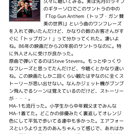
久々に聴いてみる。実は先月のライブ
のギターソロでこのサントラの中の
『Top Gun Anthem（トップ・ガン 賛
美の世界)』という曲のワンフレーズ
を入れて弾いたんだけど、かなりの数のお客さんがす
ぐに「トップガン！」って分かってくれた。凄いよ
ね。86年の映画だから20年前のサントラなのに。特
に外人さんに受けが良かった。
原曲で弾いてるのはSteve Stevens。もっとゆっくり
なフレーズと思ってたんだけど、今聴くとかなり速い
ね。この映画たしか二回くらい観たはずなのに全くス
トーリーが思い出せない。なんかジェット機がブンブ
ン飛んでるシーンは覚えているのだけど、ストーリー
が・・・。
MA-1も流行った。小学生から中年親父までみんな
MA-1着てた。どこかの俳優みたく裏返してオレンジ
色にして平気で歩いてる連中も多かった。エアフォー
スというより土方のあんちゃんって感じで、あれはか