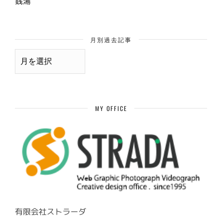
銭湯
月別過去記事
月
別
過
去
記
事
MY OFFICE
有限会社ストラーダ