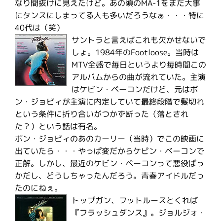
なり間抜けに見えたけど。あの頃のMA-1をまだ大事
にタンスにしまってる人も多いだろうなぁ・・・特に
40代は（笑）
サントラと言えばこれも欠かせないで
しょ。1984年のFootloose。当時は
MTV全盛で毎日というより毎時間この
アルバムからの曲が流れていた。主演
はケビン・ベーコンだけど、元はボ
ン・ジョビィが主演に内定していて最終段階で髪切れ
という条件に折り合いがつかず断った（落とされ
た？）という話は有名。
ボン・ジョビィのあのカーリー（当時）でこの映画に
出ていたら・・・やっぱ変だからケビン・ベーコンで
正解。しかし、最近のケビン・ベーコンって悪役ばっ
かだし、どうしちゃったんだろう。青春アイドルだっ
たのにねぇ。
トップガン、フットルースとくれば
『フラッシュダンス』。ジョルジォ・