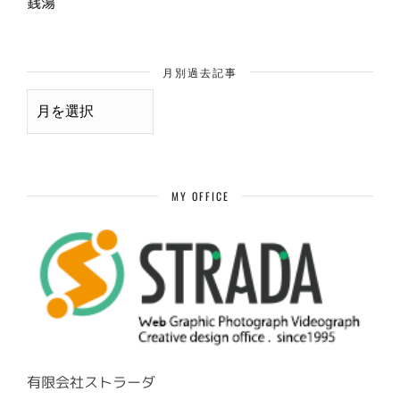
銭湯
月別過去記事
月
別
過
去
記
事
MY OFFICE
有限会社ストラーダ