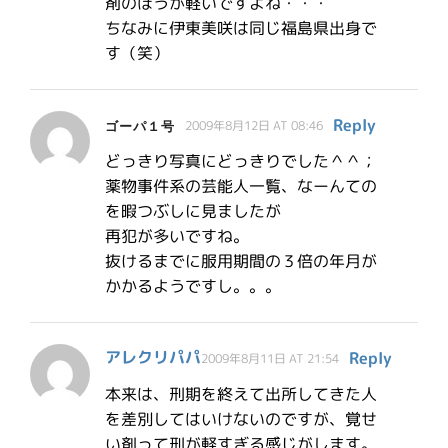
剤のほうが軽いですよね・・・
ちなみに伊東美咲は同じ福島県出身で
す（笑）
Reply
ゴーパ１号
2009年8月12日 AT 08:46
どっきり写真にどっきりでした＾＾；
薬物事件系の芸能人一覧、なーんての
を暇つぶしに見ましたが
再犯が多いですね。
抜けるまでに服用期間の３倍の年月が
かかるようですし。。。
アレクリパパ
Reply
2009年8月11日 AT 21:54
本来は、刑期を終えて出所してきた人
を差別してはいけないのですが、覚せ
い剤って刑が軽すぎる感じがします。