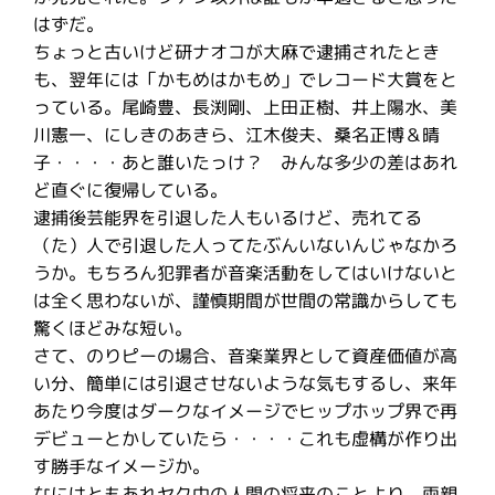
はずだ。
ちょっと古いけど研ナオコが大麻で逮捕されたとき
も、翌年には「かもめはかもめ」でレコード大賞をと
っている。尾崎豊、長渕剛、上田正樹、井上陽水、美
川憲一、にしきのあきら、江木俊夫、桑名正博＆晴
子・・・・あと誰いたっけ？ みんな多少の差はあれ
ど直ぐに復帰している。
逮捕後芸能界を引退した人もいるけど、売れてる
（た）人で引退した人ってたぶんいないんじゃなかろ
うか。もちろん犯罪者が音楽活動をしてはいけないと
は全く思わないが、謹慎期間が世間の常識からしても
驚くほどみな短い。
さて、のりピーの場合、音楽業界として資産価値が高
い分、簡単には引退させないような気もするし、来年
あたり今度はダークなイメージでヒップホップ界で再
デビューとかしていたら・・・・これも虚構が作り出
す勝手なイメージか。
なにはともあれヤク中の人間の将来のことより、両親