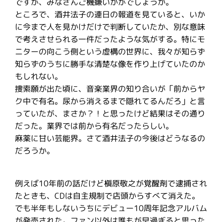
ですが、みなさんご機嫌いかがでしょうか。
ところで、酒井法子の連日の報道を見ていると、いか
に今まで人を見かけだけで判断していたか、別な意味
で考えさせられる一件だったような気がする。特にモ
ニターの向こう側という虚構の世界に、我々が知らず
知らずのうちに勝手な清楚な像を作り上げていたのか
もしれない。
捜索願が出た頃に、音楽業界の知り合いが「前からヤ
ク中で有名。尿から消えるまで隠れてるんだろ」と言
っていたが、まさか？！と思ったけど結果はその通り
だった。業界では前から有名だったらしい。
麻薬に甘い芸能界。さて酒井法子の今後はどうなるの
だろうか。
例えば10年前の話だけど槇原敬之が覚醒剤で逮捕され
たときも、CDは自主規制で店頭からすべて消えた。
でも半年もしないうちにデビュー10周年記念アルバム
が発売された。ファン以外は誰もが早過ぎると思った