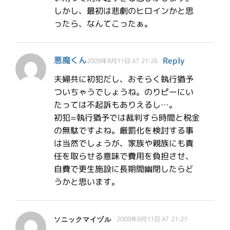
しかし、最初は悲劇のヒロインかと思
ったら、なんてこったぁ。
悪魔くん
Reply
2009年8月11日 AT 21:26
夫婦共に初犯だし、おそらく執行猶予
ついちゃうでしょうね。のりピーにい
たっては不起訴もありえるし…。
初犯=執行猶予では裁判すら時間と税金
の無駄ですよね。厳罰化を検討する事
は当然でしょうが、家族や親族にも責
任を取らせる意味で費用を負担させ、
自費で更生施設に長期間幽閉したらど
うかと思います。
ソニックマイヅル
2009年8月11日 AT 21:21