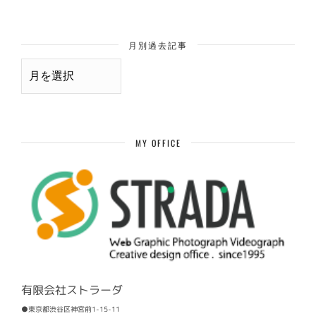
月別過去記事
月
別
過
去
記
事
MY OFFICE
有限会社ストラーダ
●東京都渋谷区神宮前1-15-11