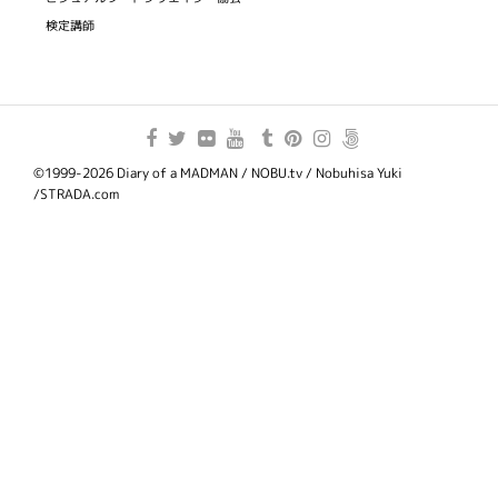
検定講師
©1999-2026 Diary of a MADMAN / NOBU.tv / Nobuhisa Yuki
/STRADA.com