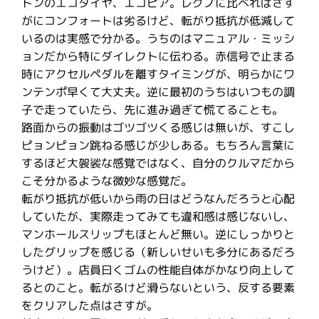
トンのエコタイヤ、エコピア。レグノに比べればさす
がにコンフォートは劣るけど、転がり抵抗が低減して
いるのは実感で分かる。うちのはマニュアル・ミッシ
ョンだから特にダイレクトに伝わる。赤信号で止まる
時にアクセルペダルを離すタイミングが、明らかにワ
ンテンポ早くて大丈夫。逆に最初のうちはいつもの調
子で走っていたら、先に進み過ぎて慌てることも。
路面からの振動はゴツゴツくる感じは無いが、すこし
ピョンピョン跳ねる感じが少しある。もちろん言葉に
するほど大袈裟な感覚ではなく、自分のクルマだから
こそ分かるような微妙な感覚だ。
転がり抵抗が低いから雨の日はどうなんだろうと心配
していたが、実際走ってみても違和感は感じないし、
マンホールスリップもほとんど無い。逆にしっかりと
したグリップを感じる（新しいせいも多分にあるだろ
うけど）。店員曰くゴムの性能自体がかなり向上して
るとのこと。転がるけど滑らないという、反する要素
をクリアした点はさすが。