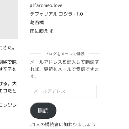
alfaromeo.love
デフォリアル ゴジラ -1.0
葛西橋
雨に唄えば
てきた。
ブログをメールで購読
メールアドレスを記入して購読す
胡椒で味
れば、更新をメールで受信できま
せ辛子を
す。
なる。大
メ
エコだと
ー
ル
ア
ニンジン
ド
購読
レ
ス
21人の購読者に加わりましょう