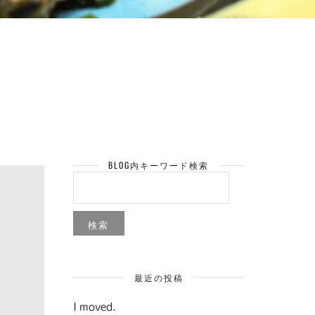
BLOG内キーワード検索
検
索:
最近の投稿
I moved.