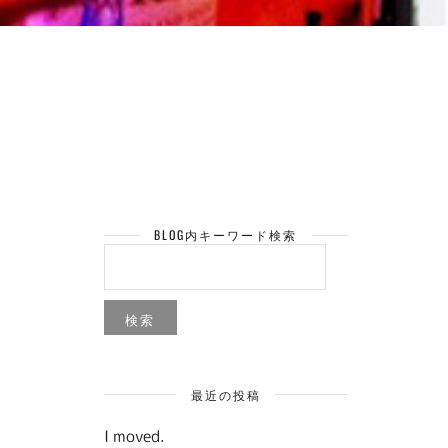
BLOG内キーワード検索
検
索:
最近の投稿
I moved.