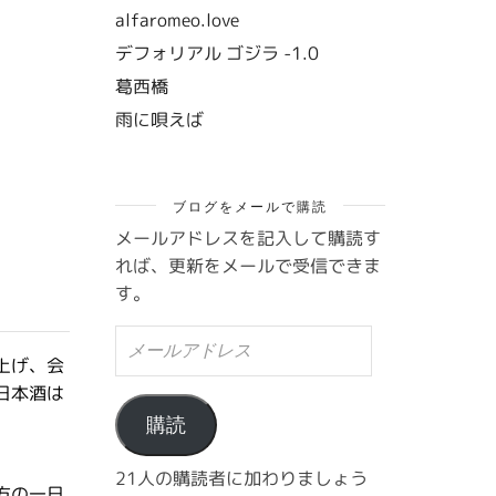
alfaromeo.love
デフォリアル ゴジラ -1.0
葛西橋
雨に唄えば
ブログをメールで購読
メールアドレスを記入して購読す
れば、更新をメールで受信できま
す。
メ
ー
上げ、会
ル
日本酒は
ア
ド
購読
レ
ス
21人の購読者に加わりましょう
方の一日