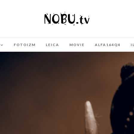
FOTOIZM
LEICA
MOVIE
ALFA164Q4
I