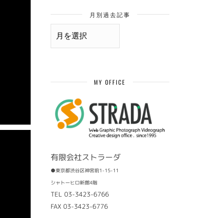
月別過去記事
月
別
過
去
記
事
MY OFFICE
有限会社ストラーダ
●東京都渋谷区神宮前1-15-11
シャトーヒロ新館4階
TEL 03-3423-6766
FAX 03-3423-6776