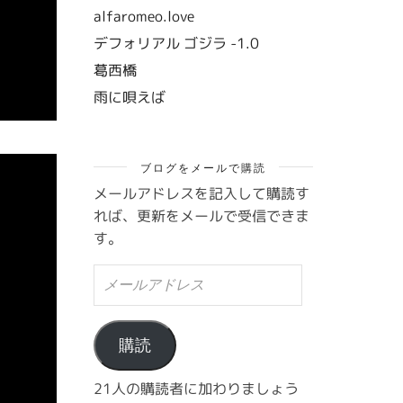
alfaromeo.love
デフォリアル ゴジラ -1.0
葛西橋
雨に唄えば
ブログをメールで購読
メールアドレスを記入して購読す
れば、更新をメールで受信できま
す。
メ
ー
ル
ア
ド
購読
レ
ス
21人の購読者に加わりましょう