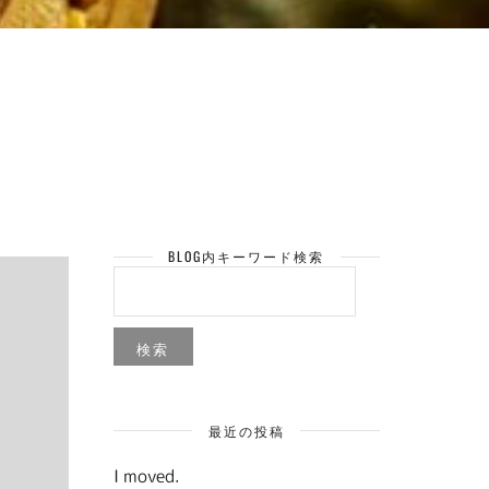
BLOG内キーワード検索
検
索:
最近の投稿
I moved.