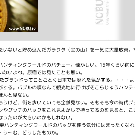
たいないと貯め込んだガラクタ（宝の山）を一気に大量放棄。
ハンティングワールドのバチュー。懐かしい。15年くらい前に
いないよね。原宿では見たことも無い。
ったブランドってことごとく日本では廃れた気がする。・・・よ
がする。バブルの頃なんて観光地に行けばそこらじゅうハンテ
ほんと見ない。
ろうけど、街を歩いていても全然見ない。そもそも今の時代ブ
ンやグッチのバックをこれ見よがしで持ってるのを見ると、こ
なったのが大きいのかもしれない。
今更ハンティングワールドのバッグを使う気分にはまったくなれ
・う〜む、どうしたものか。