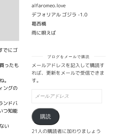
alfaromeo.love
デフォリアル ゴジラ -1.0
葛西橋
雨に唄えば
すでにゴ
ブログをメールで購読
メールアドレスを記入して購読す
買ったも
れば、更新をメールで受信できま
す。
ね。
ィングの
メ
ー
ランドバ
ル
ア
いつ知能
ド
購読
レ
ない
ス
21人の購読者に加わりましょう