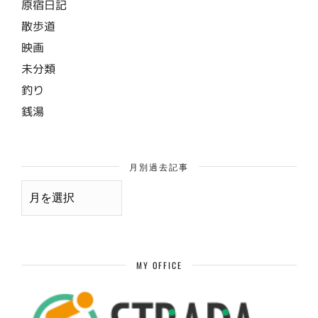
原宿日記
散歩道
映画
未分類
釣り
銭湯
月別過去記事
月
別
過
去
記
事
MY OFFICE