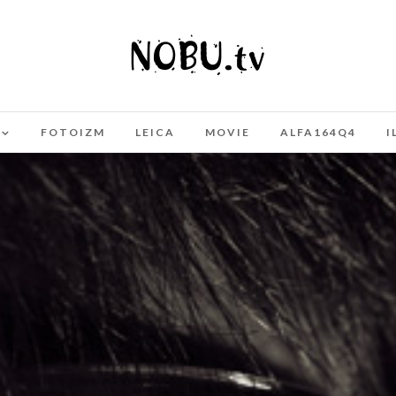
FOTOIZM
LEICA
MOVIE
ALFA164Q4
I