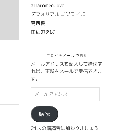
alfaromeo.love
デフォリアル ゴジラ -1.0
葛西橋
雨に唄えば
ブログをメールで購読
メールアドレスを記入して購読す
れば、更新をメールで受信できま
す。
メ
ー
ル
ア
ド
購読
レ
ス
21人の購読者に加わりましょう