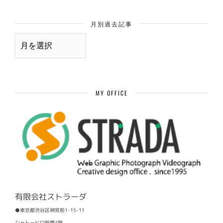
月別過去記事
月
別
過
去
記
事
MY OFFICE
有限会社ストラーダ
●東京都渋谷区神宮前1-15-11
シャトーヒロ新館4階