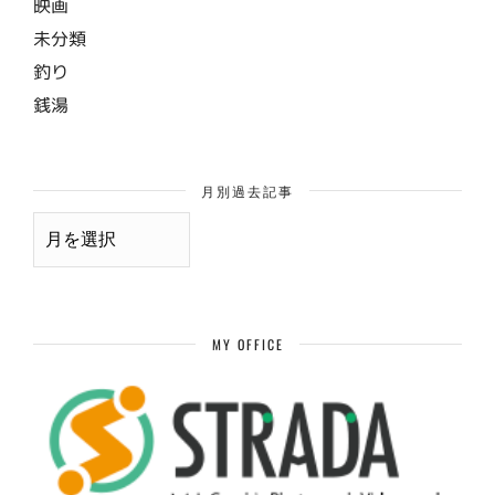
映画
未分類
釣り
銭湯
月別過去記事
月
別
過
去
記
事
MY OFFICE