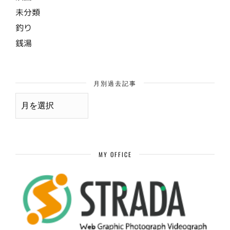
未分類
釣り
銭湯
月別過去記事
月
別
過
去
記
事
MY OFFICE