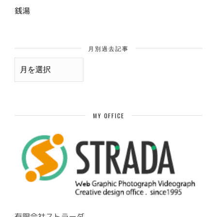
銭湯
月別過去記事
月
別
過
去
記
事
MY OFFICE
有限会社ストラーダ