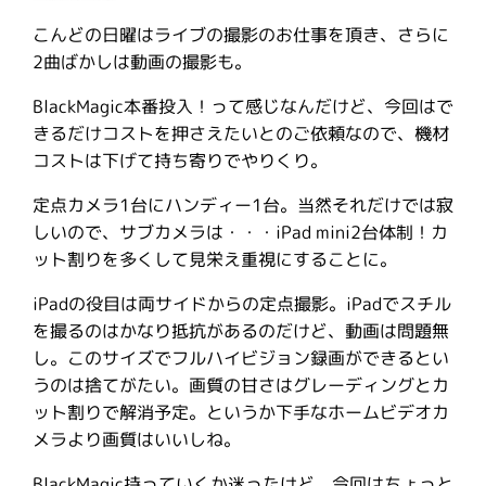
こんどの日曜はライブの撮影のお仕事を頂き、さらに
2曲ばかしは動画の撮影も。
BlackMagic本番投入！って感じなんだけど、今回はで
きるだけコストを押さえたいとのご依頼なので、機材
コストは下げて持ち寄りでやりくり。
定点カメラ1台にハンディー1台。当然それだけでは寂
しいので、サブカメラは・・・iPad mini2台体制！カ
ット割りを多くして見栄え重視にすることに。
iPadの役目は両サイドからの定点撮影。iPadでスチル
を撮るのはかなり抵抗があるのだけど、動画は問題無
し。このサイズでフルハイビジョン録画ができるとい
うのは捨てがたい。画質の甘さはグレーディングとカ
ット割りで解消予定。というか下手なホームビデオカ
メラより画質はいいしね。
BlackMagic持っていくか迷ったけど、今回はちょっと