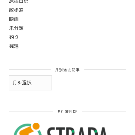
原宿日記
散歩道
映画
未分類
釣り
銭湯
月別過去記事
月
別
過
去
記
事
MY OFFICE