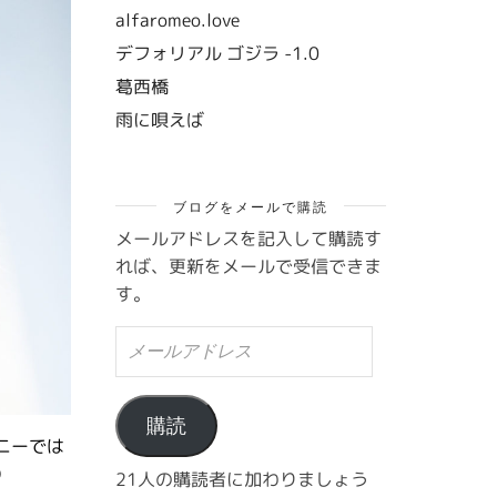
alfaromeo.love
デフォリアル ゴジラ -1.0
葛西橋
雨に唄えば
ブログをメールで購読
メールアドレスを記入して購読す
れば、更新をメールで受信できま
す。
メ
ー
ル
ア
ド
購読
ニーでは
レ
ス
）
21人の購読者に加わりましょう