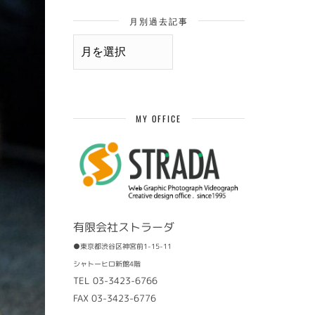
月別過去記事
月
別
過
去
記
事
MY OFFICE
有限会社ストラーダ
●東京都渋谷区神宮前1-15-11
シャトーヒロ新館4階
TEL 03-3423-6766
FAX 03-3423-6776